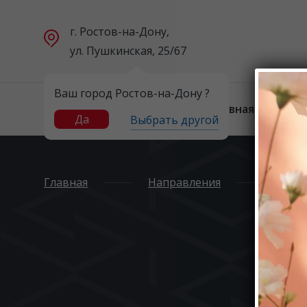
г. Ростов-на-Дону,
ул. Пушкинская, 25/67
Ваш город Ростов-на-Дону ?
Главная
Н
Да
Выбрать другой
Главная
Направления
Бро