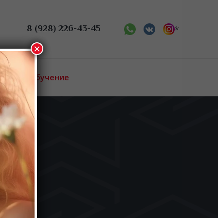
8 (928) 226-43-45
*
×
Онлайн обучение
ис
Биржа труда
 косметология
Новости
Аттестация
Преподаватели