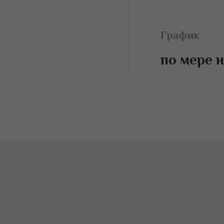
вы для работы,
График
по мере 