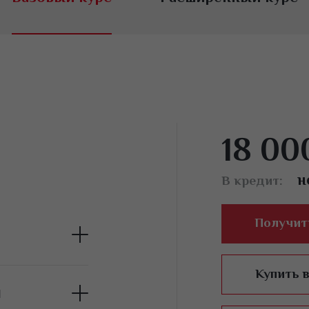
18 00
н
В кредит:
Получит
Купить 
а — бровиста
й
ее место