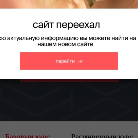
Brow-мастер
. Курс для начинающих. С выдачей официально 
профессии «Бровист»
Получить консультацию
Базовый курс
Расширенный курс