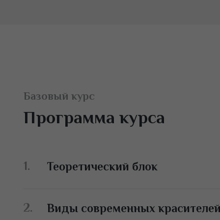
Базовый курс
Программа курса
Теоретический блок
Введение в профессию. Тренды и роль мастер
Виды современных красителе
Необходимые инструменты, материалы, рабоч