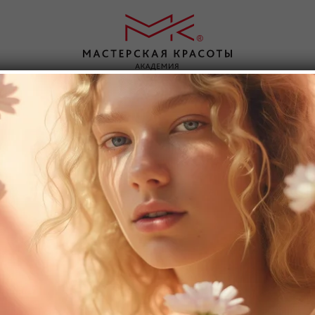
аправления
О нас
Контакты
Парикмахерское искусство
Об академии
Ногтевой серв
Косметология
Статьи
Инъекционная
ви
Массаж
Отзывы
Визаж
Ресницы
Льготное обучение
Брови
Перманентный макияж
Интернет магазин
Брови