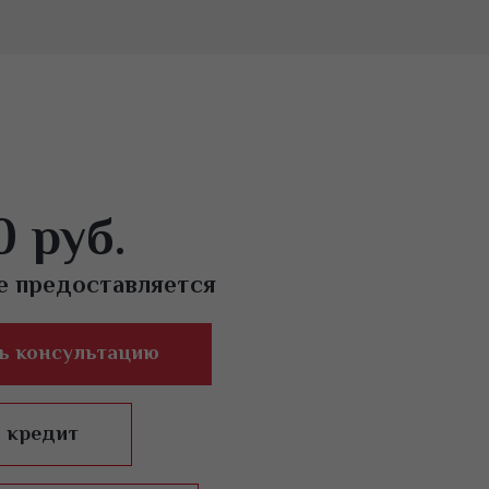
0 руб.
е предоставляется
ь консультацию
в кредит
Вв
Не