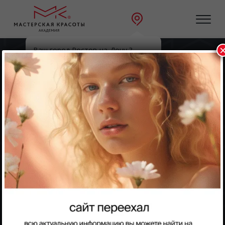
Ваш город Ростов-на-Дону ?
Главная
Направления
Брови
Да
Выбрать другой
Брови
Восковая депиляция
бровей
Самый востребованной и современный метод
коррекции бровей среди клиентов и мастеров.