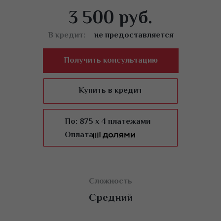
Отработка на модели, постановка руки.
3 500 руб.
Показания, противопоказания
В кредит:
не предоставляется
Получить консультацию
Купить в кредит
По:
875 x 4 платежами
Оплата
Сложность
Средний